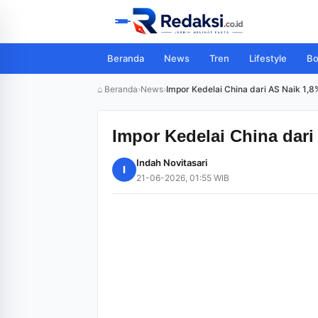
Beranda
News
Tren
Lifestyle
Bo
⌂ Beranda
›
News
›
Impor Kedelai China dari AS Naik 1,
Impor Kedelai China dari
Indah Novitasari
I
21-06-2026, 01:55 WIB