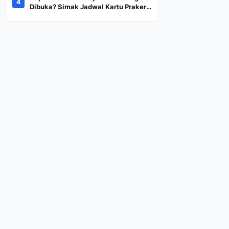
4
Dana Rp600 Ribu Rupiah
Dibuka? Simak Jadwal Kartu Prakerja
Gelombang 60 Lengkap Beserta
Syarat dan Ketentuan