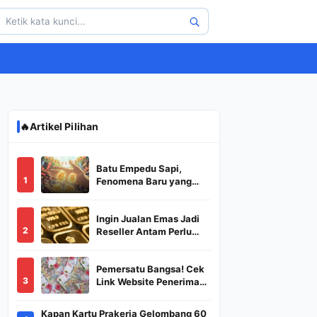
🔥
Artikel Pilihan
Batu Empedu Sapi,
1
Fenomena Baru yang
Diburu Saat Idul Adha
2026
Ingin Jualan Emas Jadi
2
Reseller Antam Perlu
Modal Berapa? Apa Saja
Syaratnya dan
Pemersatu Bangsa! Cek
Bagaimana
3
Link Website Penerima
Prosedurnya?
BSU,BLT,PKH Resmi
Hanya Disini, Dapatkan
Kapan Kartu Prakerja Gelombang 60