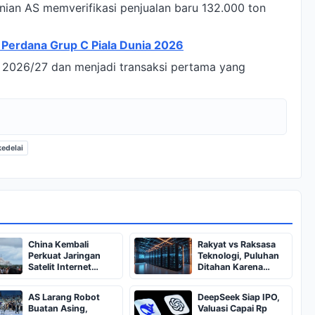
ian AS memverifikasi penjualan baru 132.000 ton
ga Perdana Grup C Piala Dunia 2026
n 2026/27 dan menjadi transaksi pertama yang
kedelai
China Kembali
Rakyat vs Raksasa
Perkuat Jaringan
Teknologi, Puluhan
Satelit Internet
Ditahan Karena
dengan Long March-
Protes Data Center
8A
AS Larang Robot
DeepSeek Siap IPO,
Buatan Asing,
Valuasi Capai Rp