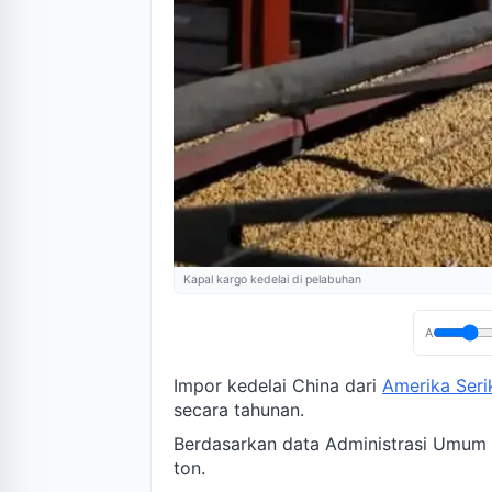
Kapal kargo kedelai di pelabuhan
A
Impor kedelai China dari
Amerika Seri
secara tahunan.
Berdasarkan data Administrasi Umum
ton.