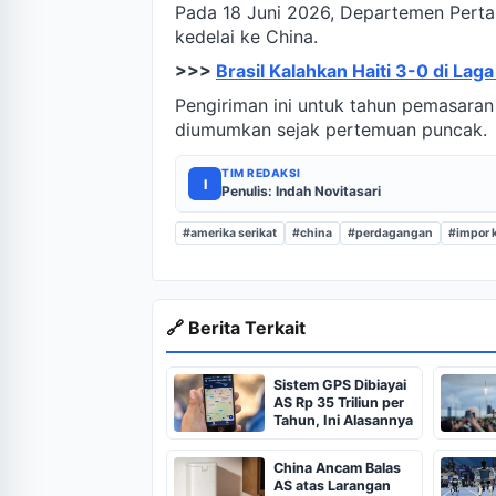
Pada 18 Juni 2026, Departemen Pertan
kedelai ke China.
>>>
Brasil Kalahkan Haiti 3-0 di La
Pengiriman ini untuk tahun pemasara
diumumkan sejak pertemuan puncak.
TIM REDAKSI
I
Penulis: Indah Novitasari
#amerika serikat
#china
#perdagangan
#impor 
🔗 Berita Terkait
Sistem GPS Dibiayai
AS Rp 35 Triliun per
Tahun, Ini Alasannya
China Ancam Balas
AS atas Larangan