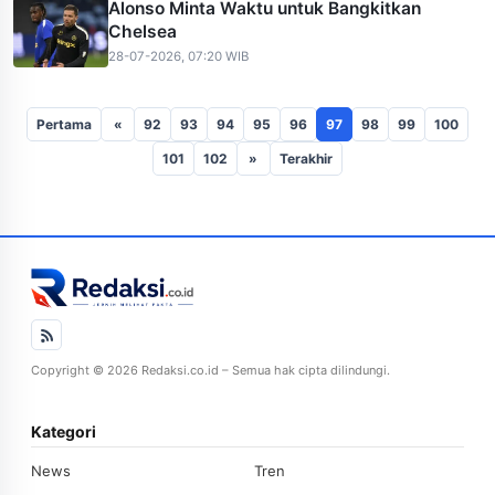
Alonso Minta Waktu untuk Bangkitkan
Chelsea
28-07-2026, 07:20 WIB
Pertama
«
92
93
94
95
96
97
98
99
100
101
102
»
Terakhir
Copyright © 2026 Redaksi.co.id – Semua hak cipta dilindungi.
Kategori
News
Tren