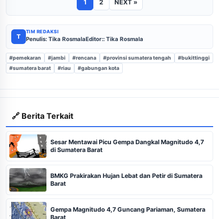
1
2
NEXT »
TIM REDAKSI
T
Penulis: Tika Rosmala
Editor:: Tika Rosmala
#pemekaran
#jambi
#rencana
#provinsi sumatera tengah
#bukittinggi
#sumatera barat
#riau
#gabungan kota
🔗 Berita Terkait
Sesar Mentawai Picu Gempa Dangkal Magnitudo 4,7
di Sumatera Barat
BMKG Prakirakan Hujan Lebat dan Petir di Sumatera
Barat
Gempa Magnitudo 4,7 Guncang Pariaman, Sumatera
Barat