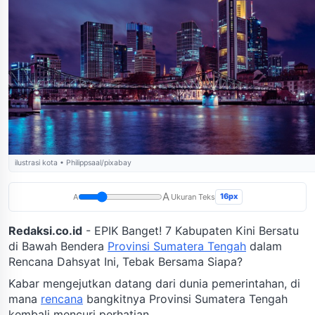
ilustrasi kota • Philippsaal/pixabay
A
16px
A
Ukuran Teks
Redaksi.co.id
- EPIK Banget! 7 Kabupaten Kini Bersatu
di Bawah Bendera
Provinsi Sumatera Tengah
dalam
Rencana Dahsyat Ini, Tebak Bersama Siapa?
Kabar mengejutkan datang dari dunia pemerintahan, di
mana
rencana
bangkitnya Provinsi Sumatera Tengah
kembali mencuri perhatian.