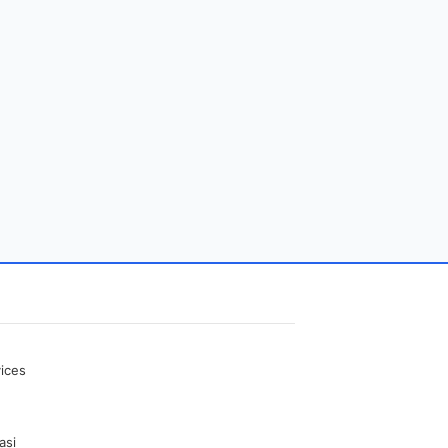
ices
asi