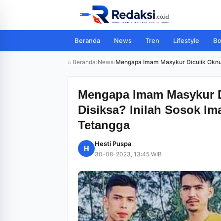
Beranda
News
Tren
Lifestyle
Bo
⌂ Beranda
›
News
›
Mengapa Imam Masykur Diculik Oknu
Mengapa Imam Masykur 
Disiksa? Inilah Sosok I
Tetangga
Hesti Puspa
H
30-08-2023, 13:45 WIB