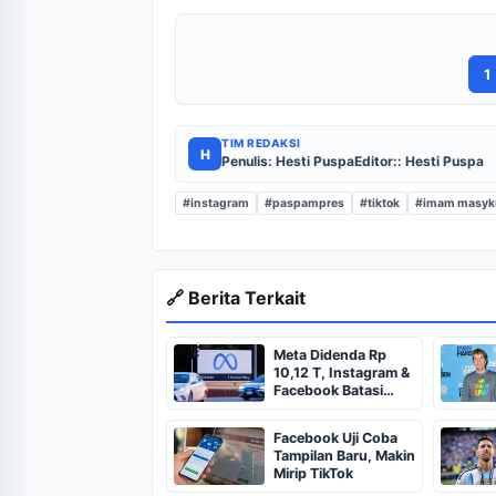
1
TIM REDAKSI
H
Penulis: Hesti Puspa
Editor:: Hesti Puspa
#instagram
#paspampres
#tiktok
#imam masyk
🔗 Berita Terkait
Meta Didenda Rp
10,12 T, Instagram &
Facebook Batasi
Penggunaan Remaja
Facebook Uji Coba
Tampilan Baru, Makin
Mirip TikTok