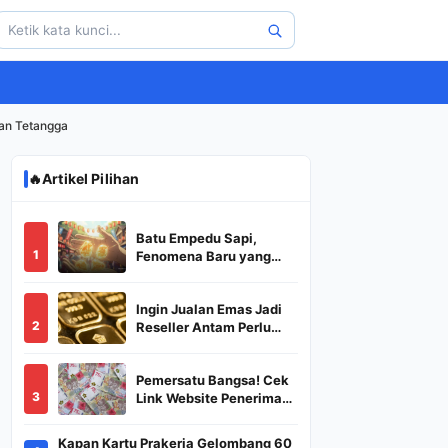
an Tetangga
🔥
Artikel Pilihan
Batu Empedu Sapi,
1
Fenomena Baru yang
Diburu Saat Idul Adha
2026
Ingin Jualan Emas Jadi
2
Reseller Antam Perlu
Modal Berapa? Apa Saja
Syaratnya dan
Pemersatu Bangsa! Cek
Bagaimana
3
Link Website Penerima
Prosedurnya?
BSU,BLT,PKH Resmi
Hanya Disini, Dapatkan
Kapan Kartu Prakerja Gelombang 60