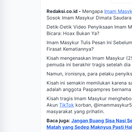
Redaksi.co.id -
Mengapa
Imam Masyk
Sosok Imam Masykur Dimata Saudara
Detik-Detik Video Penyiksaan Imam 
Bicara: Hoax Bukan Ya?
Imam Masykur Tulis Pesan Ini Sebel
Firasat Kematiannya?
Kisah mengenaskan Imam Masykur (25)
pemuda ini berakhir tragis setelah dia 
Namun, ironisnya, para pelaku penyiksa
Kisah ini semakin memilukan karena sa
adalah anggota Paspampres bernam
Kisah tragis Imam Masykur menghebo
Akun
TikTok
korban, @imammasykur548
masyarakat yang prihatin.
Baca juga:
Jangan Buang Sisa Nasi S
Matah yang Sedep Maknyus Pasti Hab