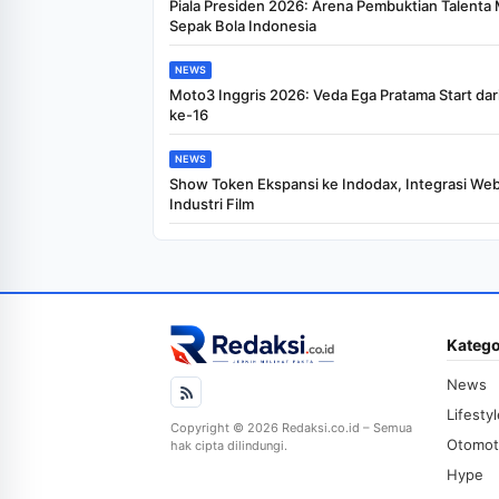
Piala Presiden 2026: Arena Pembuktian Talenta
Sepak Bola Indonesia
NEWS
Moto3 Inggris 2026: Veda Ega Pratama Start dari
ke-16
NEWS
Show Token Ekspansi ke Indodax, Integrasi We
Industri Film
Katego
News
Lifesty
Copyright © 2026 Redaksi.co.id – Semua
Otomot
hak cipta dilindungi.
Hype