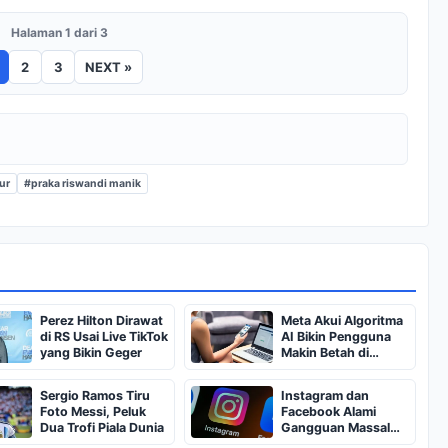
Halaman 1 dari 3
2
3
NEXT »
ur
#praka riswandi manik
Perez Hilton Dirawat
Meta Akui Algoritma
di RS Usai Live TikTok
AI Bikin Pengguna
yang Bikin Geger
Makin Betah di
Instagram
Sergio Ramos Tiru
Instagram dan
Foto Messi, Peluk
Facebook Alami
Dua Trofi Piala Dunia
Gangguan Massal
Sore Ini