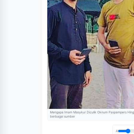
Mengapa Imam Masykur Diculik Oknum Paspampers Hingg
berbagai sumber
A