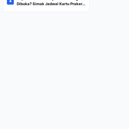
4
Dana Rp600 Ribu Rupiah
Dibuka? Simak Jadwal Kartu Prakerja
Gelombang 60 Lengkap Beserta
Syarat dan Ketentuan