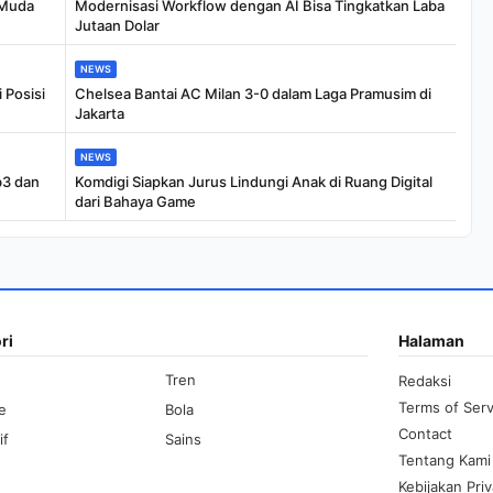
 Muda
Modernisasi Workflow dengan AI Bisa Tingkatkan Laba
Jutaan Dolar
NEWS
 Posisi
Chelsea Bantai AC Milan 3-0 dalam Laga Pramusim di
Jakarta
NEWS
b3 dan
Komdigi Siapkan Jurus Lindungi Anak di Ruang Digital
dari Bahaya Game
ri
Halaman
Tren
Redaksi
Terms of Serv
le
Bola
Contact
if
Sains
Tentang Kami
Kebijakan Priv