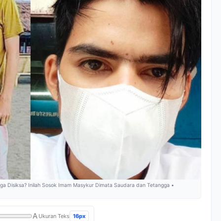
a Disiksa? Inilah Sosok Imam Masykur Dimata Saudara dan Tetangga •
A
16px
Ukuran Teks