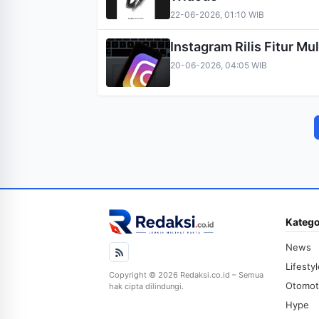
22-06-2026, 01:10 WIB
Instagram Rilis Fitur Mu
20-06-2026, 04:05 WIB
Katego
News
Lifesty
Copyright © 2026 Redaksi.co.id – Semua
Otomot
hak cipta dilindungi.
Hype