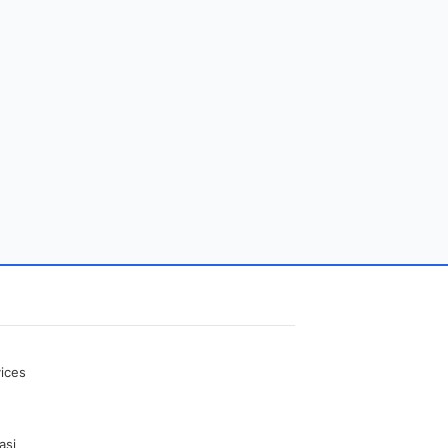
ices
asi