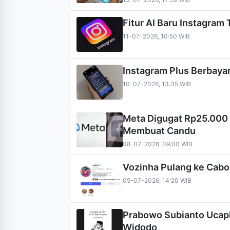
Fitur AI Baru Instagram 
11-07-2026, 10:50 WIB
Instagram Plus Berbayar
10-07-2026, 13:35 WIB
Meta Digugat Rp25.000 
Membuat Candu
08-07-2026, 09:00 WIB
Vozinha Pulang ke Cabo
05-07-2026, 14:20 WIB
Prabowo Subianto Ucap
Widodo