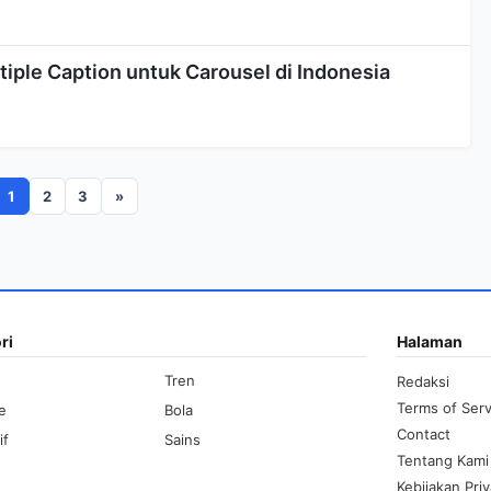
ltiple Caption untuk Carousel di Indonesia
1
2
3
»
ri
Halaman
Tren
Redaksi
Terms of Serv
le
Bola
Contact
if
Sains
Tentang Kami
Kebijakan Priv