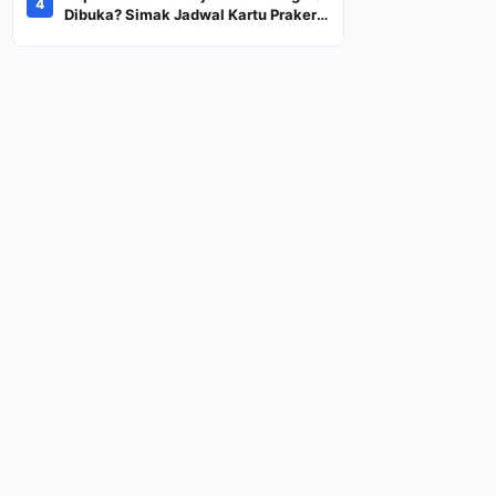
4
Dana Rp600 Ribu Rupiah
Dibuka? Simak Jadwal Kartu Prakerja
Gelombang 60 Lengkap Beserta
Syarat dan Ketentuan