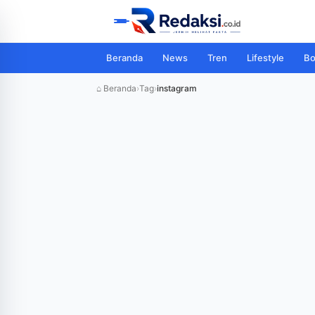
Beranda
News
Tren
Lifestyle
Bo
⌂ Beranda
›
Tag
›
instagram