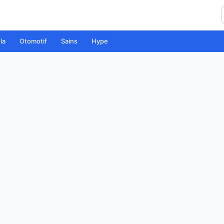
la
Otomotif
Sains
Hype