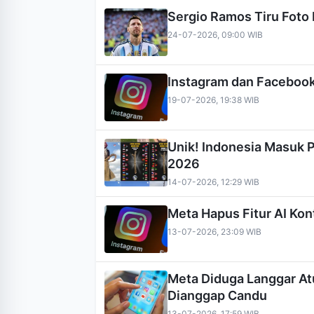
Sergio Ramos Tiru Foto 
24-07-2026, 09:00 WIB
Instagram dan Facebook
19-07-2026, 19:38 WIB
Unik! Indonesia Masuk 
2026
14-07-2026, 12:29 WIB
Meta Hapus Fitur AI Kont
13-07-2026, 23:09 WIB
Meta Diduga Langgar At
Dianggap Candu
13-07-2026, 17:59 WIB