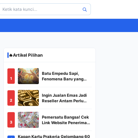
🔥
Artikel Pilihan
Batu Empedu Sapi,
1
Fenomena Baru yang
Diburu Saat Idul Adha
2026
Ingin Jualan Emas Jadi
2
Reseller Antam Perlu
Modal Berapa? Apa Saja
Syaratnya dan
Pemersatu Bangsa! Cek
Bagaimana
3
Link Website Penerima
Prosedurnya?
BSU,BLT,PKH Resmi
Hanya Disini, Dapatkan
Kapan Kartu Prakerja Gelombang 60