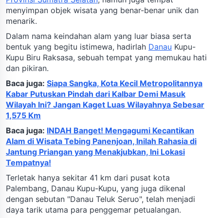
menyimpan objek wisata yang benar-benar unik dan
menarik.
Dalam nama keindahan alam yang luar biasa serta
bentuk yang begitu istimewa, hadirlah
Danau
Kupu-
Kupu Biru Raksasa, sebuah tempat yang memukau hati
dan pikiran.
Baca juga:
Siapa Sangka, Kota Kecil Metropolitannya
Kabar Putuskan Pindah dari Kalbar Demi Masuk
Wilayah Ini? Jangan Kaget Luas Wilayahnya Sebesar
1,575 Km
Baca juga:
INDAH Banget! Mengagumi Kecantikan
Alam di Wisata Tebing Panenjoan, Inilah Rahasia di
Jantung Priangan yang Menakjubkan, Ini Lokasi
Tempatnya!
Terletak hanya sekitar 41 km dari pusat kota
Palembang, Danau Kupu-Kupu, yang juga dikenal
dengan sebutan "Danau Teluk Seruo", telah menjadi
daya tarik utama para penggemar petualangan.