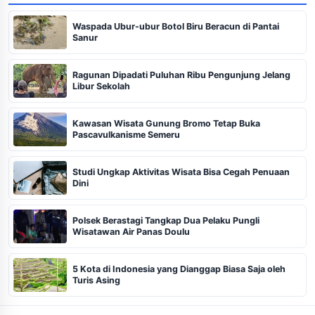
Waspada Ubur-ubur Botol Biru Beracun di Pantai
Sanur
Ragunan Dipadati Puluhan Ribu Pengunjung Jelang
Libur Sekolah
Kawasan Wisata Gunung Bromo Tetap Buka
Pascavulkanisme Semeru
Studi Ungkap Aktivitas Wisata Bisa Cegah Penuaan
Dini
Polsek Berastagi Tangkap Dua Pelaku Pungli
Wisatawan Air Panas Doulu
5 Kota di Indonesia yang Dianggap Biasa Saja oleh
Turis Asing