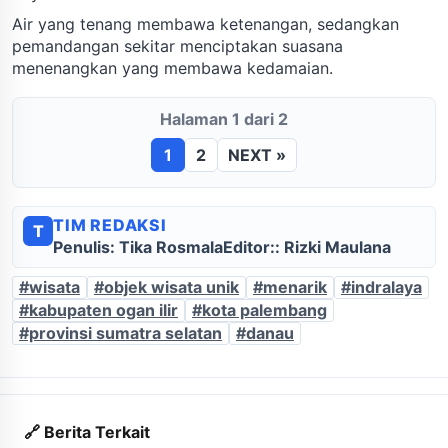
Air yang tenang membawa ketenangan, sedangkan
pemandangan sekitar menciptakan suasana
menenangkan yang membawa kedamaian.
Halaman 1 dari 2
1
2
NEXT »
TIM REDAKSI
T
Penulis: Tika Rosmala
Editor:: Rizki Maulana
#wisata
#objek wisata unik
#menarik
#indralaya
#kabupaten ogan ilir
#kota palembang
#provinsi sumatra selatan
#danau
🔗 Berita Terkait