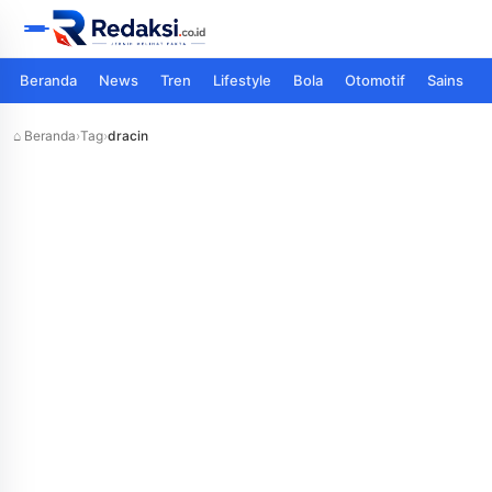
Beranda
News
Tren
Lifestyle
Bola
Otomotif
Sains
⌂ Beranda
›
Tag
›
dracin