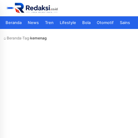
Beranda
News
Tren
Lifestyle
Bola
Otomotif
Sains
⌂ Beranda
›
Tag
›
kemenag