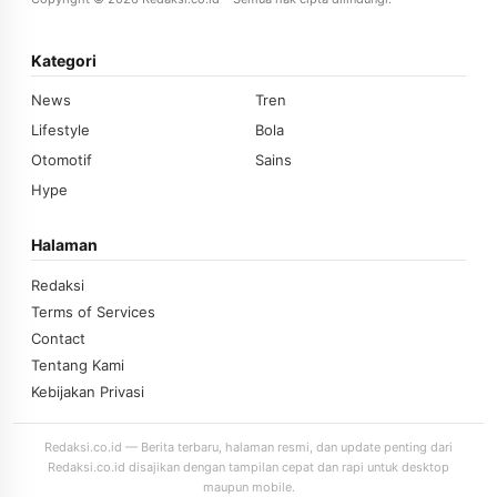
Kategori
News
Tren
Lifestyle
Bola
Otomotif
Sains
Hype
Halaman
Redaksi
Terms of Services
Contact
Tentang Kami
Kebijakan Privasi
Redaksi.co.id — Berita terbaru, halaman resmi, dan update penting dari
Redaksi.co.id disajikan dengan tampilan cepat dan rapi untuk desktop
maupun mobile.