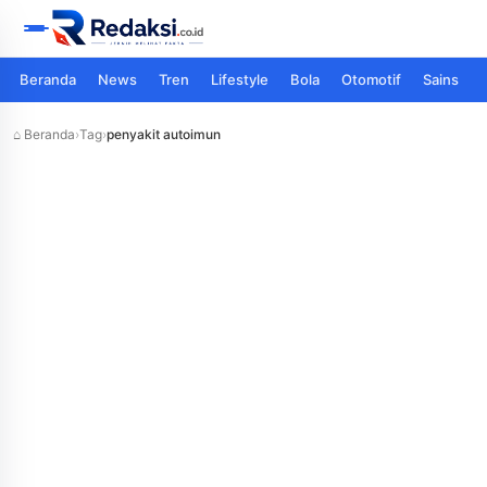
Beranda
News
Tren
Lifestyle
Bola
Otomotif
Sains
⌂ Beranda
›
Tag
›
penyakit autoimun