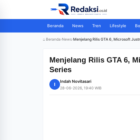
Beranda
News
Tren
Lifestyle
Bo
⌂ Beranda
›
News
›
Menjelang Rilis GTA 6, Microsoft Jus
Menjelang Rilis GTA 6, M
Series
Indah Novitasari
I
28-06-2026, 19:40 WIB