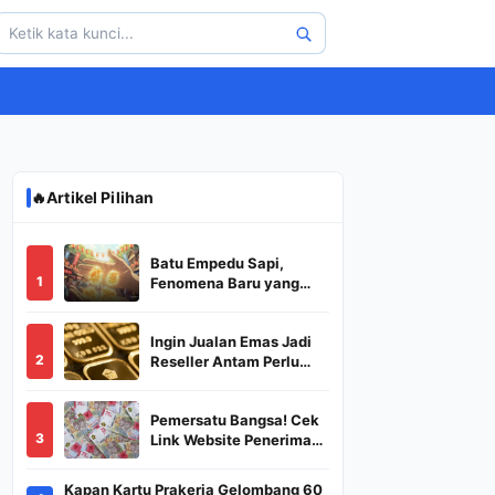
🔥
Artikel Pilihan
Batu Empedu Sapi,
1
Fenomena Baru yang
Diburu Saat Idul Adha
2026
Ingin Jualan Emas Jadi
2
Reseller Antam Perlu
Modal Berapa? Apa Saja
Syaratnya dan
Pemersatu Bangsa! Cek
Bagaimana
3
Link Website Penerima
Prosedurnya?
BSU,BLT,PKH Resmi
Hanya Disini, Dapatkan
Kapan Kartu Prakerja Gelombang 60