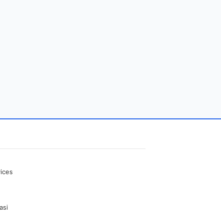
ices
asi