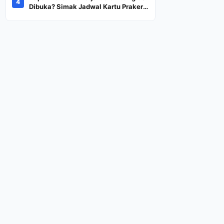
4
Dana Rp600 Ribu Rupiah
Dibuka? Simak Jadwal Kartu Prakerja
Gelombang 60 Lengkap Beserta
Syarat dan Ketentuan