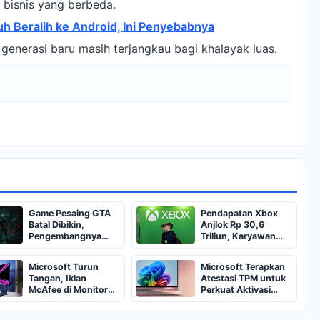
isnis yang berbeda.
h Beralih ke Android, Ini Penyebabnya
generasi baru masih terjangkau bagi khalayak luas.
Game Pesaing GTA
Pendapatan Xbox
Batal Dibikin,
Anjlok Rp 30,6
Pengembangnya
Triliun, Karyawan
Kena PHK
Terancam PHK
Microsoft Turun
Microsoft Terapkan
Tangan, Iklan
Atestasi TPM untuk
McAfee di Monitor
Perkuat Aktivasi
LG Dihapus
Windows Enterprise