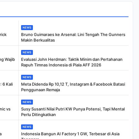
NEWS
rick
Bruno Guimaraes ke Arsenal: Lini Tengah The Gunners
Makin Berkualitas
NEWS
ng Wajib
Evaluasi John Herdman: Taktik Minim dan Pertahanan
Rapuh Timnas Indonesia di Piala AFF 2026
NEWS
 6 Kali
Meta Didenda Rp 10,12 T, Instagram & Facebook Batasi
Penggunaan Remaja
NEWS
nic vs
Susy Susanti Nilai Putri KW Punya Potensi, Tapi Mental
Perlu Ditingkatkan
NEWS
a
Indonesia Bangun AI Factory 1 GW, Terbesar di Asia