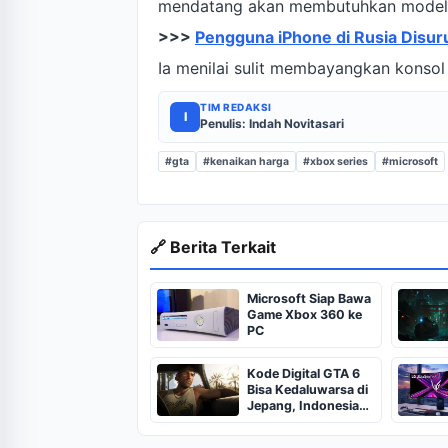
mendatang akan membutuhkan model b
>>>
Pengguna iPhone di Rusia Disuru
Ia menilai sulit membayangkan konsol 
TIM REDAKSI
I
Penulis: Indah Novitasari
#gta
#kenaikan harga
#xbox series
#microsoft
🔗 Berita Terkait
Microsoft Siap Bawa
Game Xbox 360 ke
PC
Kode Digital GTA 6
Bisa Kedaluwarsa di
Jepang, Indonesia
Aman