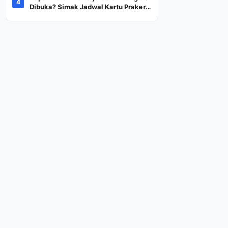
4
Dana Rp600 Ribu Rupiah
Dibuka? Simak Jadwal Kartu Prakerja
Gelombang 60 Lengkap Beserta
Syarat dan Ketentuan