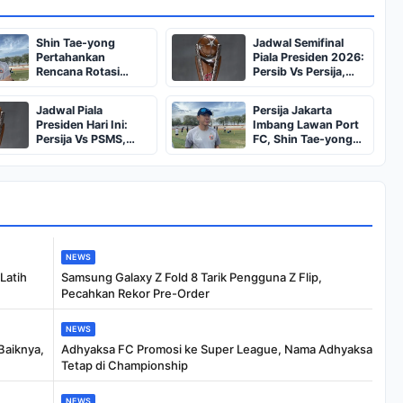
Shin Tae-yong
Jadwal Semifinal
Pertahankan
Piala Presiden 2026:
Rencana Rotasi
Persib Vs Persija,
Pemain Jelang
Persebaya Vs Arema
Persija vs Persib
Jadwal Piala
Persija Jakarta
Presiden Hari Ini:
Imbang Lawan Port
Persija Vs PSMS,
FC, Shin Tae-yong
Persebaya Vs Port
Puji Mental Pemain
FC
NEWS
Latih
Samsung Galaxy Z Fold 8 Tarik Pengguna Z Flip,
Pecahkan Rekor Pre-Order
NEWS
Baiknya,
Adhyaksa FC Promosi ke Super League, Nama Adhyaksa
Tetap di Championship
NEWS