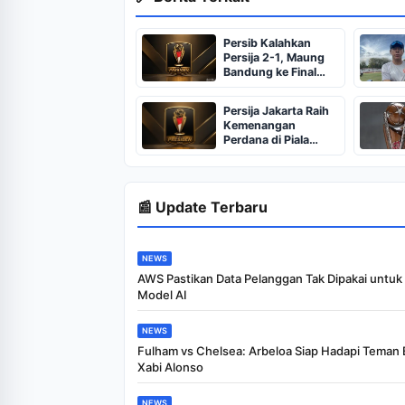
Persib Kalahkan
Persija 2-1, Maung
Bandung ke Final
Piala Presiden 2026
Persija Jakarta Raih
Kemenangan
Perdana di Piala
Presiden 2026
📰 Update Terbaru
NEWS
AWS Pastikan Data Pelanggan Tak Dipakai untuk 
Model AI
NEWS
Fulham vs Chelsea: Arbeloa Siap Hadapi Teman 
Xabi Alonso
NEWS