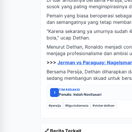
sosok yang paling menginspirasinya d
Pemain yang biasa beroperasi sebagai
dan semangatnya yang tetap membara
"Karena sekarang ya umurnya sudah 4
bola," ucap Dethan.
Menurut Dethan, Ronaldo menjadi co
menjaga profesionalisme dan ambisi unt
>>>
Jerman vs Paraguay: Nagelsmann
Bersama Persija, Dethan diharapkan 
sedang membangun skuad untuk bersa
TIM REDAKSI
I
Penulis: Indah Novitasari
#persija
#liga indonesia
#victor dethan
🔗 Berita Terkait