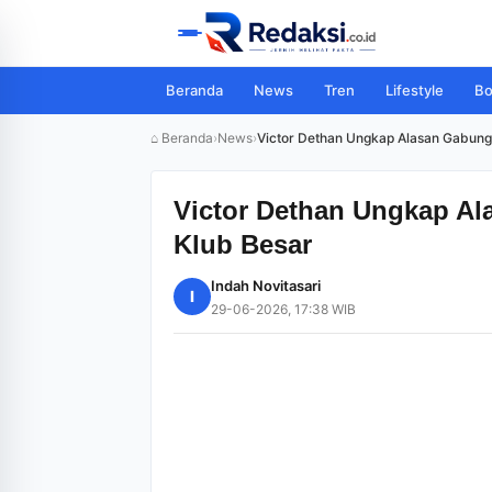
Beranda
News
Tren
Lifestyle
Bo
⌂ Beranda
›
News
›
Victor Dethan Ungkap Alasan Gabung Pe
Victor Dethan Ungkap Ala
Klub Besar
Indah Novitasari
I
29-06-2026, 17:38 WIB