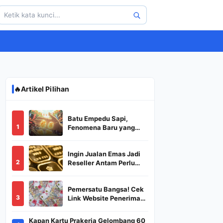
🔥
Artikel Pilihan
Batu Empedu Sapi,
1
Fenomena Baru yang
Diburu Saat Idul Adha
2026
Ingin Jualan Emas Jadi
2
Reseller Antam Perlu
Modal Berapa? Apa Saja
Syaratnya dan
Pemersatu Bangsa! Cek
Bagaimana
3
Link Website Penerima
Prosedurnya?
BSU,BLT,PKH Resmi
Hanya Disini, Dapatkan
Kapan Kartu Prakerja Gelombang 60