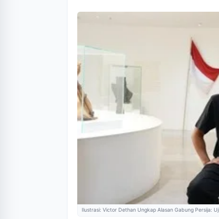
Ilustrasi: Victor Dethan Ungkap Alasan Gabung Persija: Uji