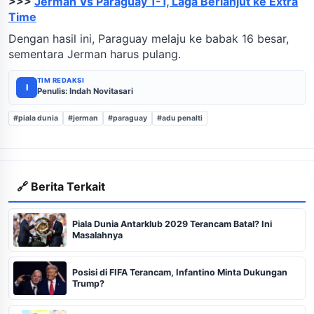
>>>
Jerman Vs Paraguay 1-1, Laga Berlanjut ke Extra
Time
Dengan hasil ini, Paraguay melaju ke babak 16 besar,
sementara Jerman harus pulang.
TIM REDAKSI
I
Penulis: Indah Novitasari
#piala dunia
#jerman
#paraguay
#adu penalti
🔗 Berita Terkait
Piala Dunia Antarklub 2029 Terancam Batal? Ini
Masalahnya
Posisi di FIFA Terancam, Infantino Minta Dukungan
Trump?