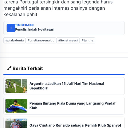
karena Portugal tersingkir dan sang legenda harus
mengakhiri perjalanan internasionalnya dengan
kekalahan pahit.
TIM REDAKSI
I
Penulis: Indah Novitasari
#piala dunia
#cristiano ronaldo
#lionel messi
#tangis
🔗 Berita Terkait
Argentina Jadikan 15 Juli 'Hari Tim Nasional
Sepakbola'
Pemain Bintang Piala Dunia yang Langsung Pindah
Klub
Gaya Cristiano Ronaldo sebagai Pemilik Klub Spanyol