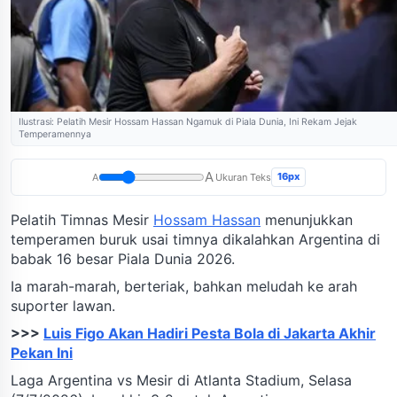
Ilustrasi: Pelatih Mesir Hossam Hassan Ngamuk di Piala Dunia, Ini Rekam Jejak
Temperamennya
A
16px
A
Ukuran Teks
Pelatih Timnas Mesir
Hossam Hassan
menunjukkan
temperamen buruk usai timnya dikalahkan Argentina di
babak 16 besar Piala Dunia 2026.
Ia marah-marah, berteriak, bahkan meludah ke arah
suporter lawan.
>>>
Luis Figo Akan Hadiri Pesta Bola di Jakarta Akhir
Pekan Ini
Laga Argentina vs Mesir di Atlanta Stadium, Selasa