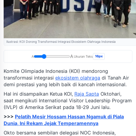
Ilustrasi: KOI Dorong Transformasi Integrasi Ekosistem Olahraga Indonesia
A
16px
A
Ukuran Teks
Komite Olimpiade Indonesia (KOI) mendorong
transformasi integrasi
ekosistem olahraga
di Tanah Air
demi prestasi yang lebih baik di kancah internasional.
Hal ini disampaikan Ketua KOI,
Raja Sapta
Oktohari,
saat mengikuti International Visitor Leadership Program
(IVLP) di Amerika Serikat pada 18-29 Juni lalu.
>>>
Pelatih Mesir Hossam Hassan Ngamuk di Piala
Dunia, Ini Rekam Jejak Temperamennya
Okto bersama sembilan delegasi NOC Indonesia,