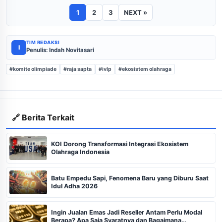
1
2
3
NEXT »
TIM REDAKSI
I
Penulis: Indah Novitasari
#komite olimpiade
#raja sapta
#ivlp
#ekosistem olahraga
🔗 Berita Terkait
KOI Dorong Transformasi Integrasi Ekosistem
Olahraga Indonesia
Batu Empedu Sapi, Fenomena Baru yang Diburu Saat
Idul Adha 2026
Ingin Jualan Emas Jadi Reseller Antam Perlu Modal
Berapa? Apa Saja Syaratnya dan Bagaimana