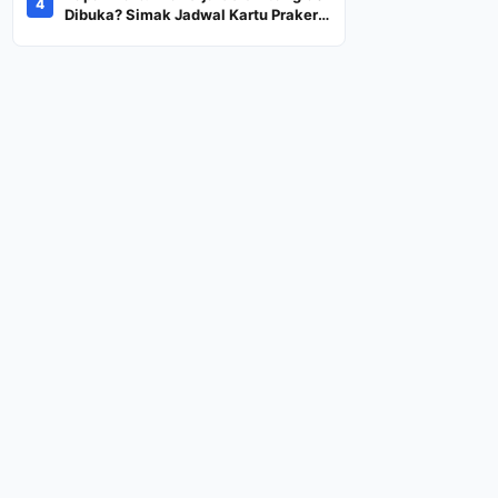
4
Dana Rp600 Ribu Rupiah
Dibuka? Simak Jadwal Kartu Prakerja
Gelombang 60 Lengkap Beserta
Syarat dan Ketentuan