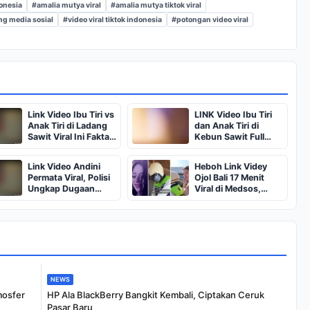
donesia
#amalia mutya viral
#amalia mutya tiktok viral
ng media sosial
#video viral tiktok indonesia
#potongan video viral
Link Video Ibu Tiri vs
LINK Video Ibu Tiri
Anak Tiri di Ladang
dan Anak Tiri di
Sawit Viral Ini Fakta
Kebun Sawit Full
dan Peringatannya
Durasi Banyak Dicari,
Warganet Diingatkan
Link Video Andini
Heboh Link Videy
Waspada Phishing
Permata Viral, Polisi
Ojol Bali 17 Menit
Ungkap Dugaan
Viral di Medsos,
Modus Penipuan
Netizen Ramai Cari
Link Berbahaya
Link Asli
NEWS
mosfer
HP Ala BlackBerry Bangkit Kembali, Ciptakan Ceruk
Pasar Baru