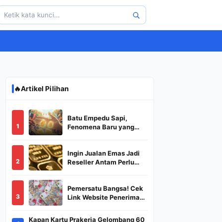
🔥
Artikel Pilihan
Batu Empedu Sapi,
1
Fenomena Baru yang
Diburu Saat Idul Adha
2026
Ingin Jualan Emas Jadi
2
Reseller Antam Perlu
Modal Berapa? Apa Saja
Syaratnya dan
Pemersatu Bangsa! Cek
Bagaimana
3
Link Website Penerima
Prosedurnya?
BSU,BLT,PKH Resmi
Hanya Disini, Dapatkan
Kapan Kartu Prakerja Gelombang 60