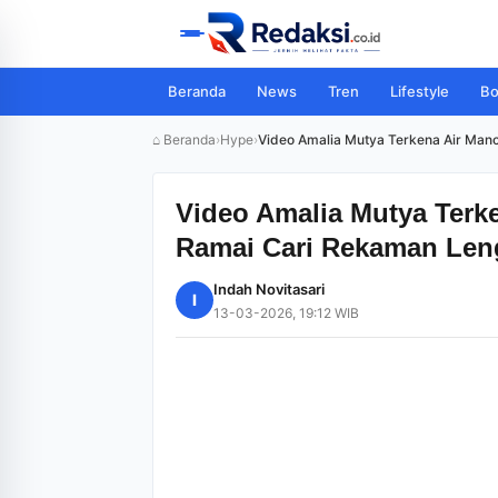
Beranda
News
Tren
Lifestyle
Bo
⌂ Beranda
›
Hype
›
Video Amalia Mutya Terkena Air Man
Video Amalia Mutya Terke
Ramai Cari Rekaman Len
Indah Novitasari
I
13-03-2026, 19:12 WIB