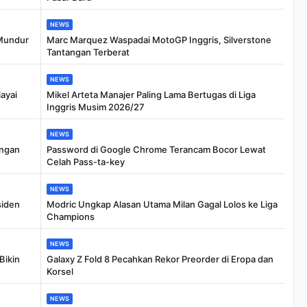
NEWS
 Mundur
Marc Marquez Waspadai MotoGP Inggris, Silverstone
Tantangan Terberat
NEWS
iayai
Mikel Arteta Manajer Paling Lama Bertugas di Liga
Inggris Musim 2026/27
NEWS
angan
Password di Google Chrome Terancam Bocor Lewat
Celah Pass-ta-key
NEWS
siden
Modric Ungkap Alasan Utama Milan Gagal Lolos ke Liga
Champions
NEWS
Bikin
Galaxy Z Fold 8 Pecahkan Rekor Preorder di Eropa dan
Korsel
NEWS