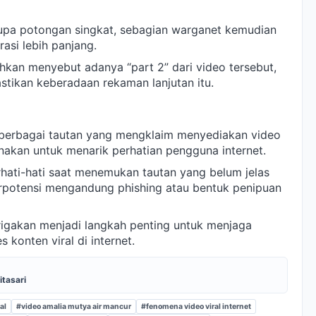
upa potongan singkat, sebagian warganet kemudian
si lebih panjang.
hkan menyebut adanya “part 2” dari video tersebut,
tikan keberadaan rekaman lanjutan itu.
 berbagai tautan yang mengklaim menyediakan video
nakan untuk menarik perhatian pengguna internet.
hati-hati saat menemukan tautan yang belum jelas
rpotensi mengandung phishing atau bentuk penipuan
igakan menjadi langkah penting untuk menjaga
konten viral di internet.
itasari
al
#video amalia mutya air mancur
#fenomena video viral internet