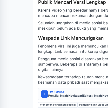
Publik Mencari Versi Lengkap
Karena video yang beredar hanya ber
mencoba mencari rekaman dengan dura
Sejumlah unggahan di media sosial ba
meskipun belum ada bukti yang memas
Waspada Link Mencurigakan
Fenomena viral ini juga memunculkan
lengkap. Link semacam itu kerap digu
Pengguna media sosial disarankan ber
sumbernya. Beberapa di antaranya be
digital lainnya.
Kewaspadaan terhadap tautan mencur
keamanan data pribadi saat mengakses 
TIM REDAKSI
I
Penulis: Indah Novitasari
Editor:: Indah Nov
#fenomena viral media sosial
#phishing link video vir