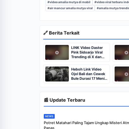
#video amalia mutya di mobil
#video viral terbaru in
#air mancur amalia mutya viral
#amalia mutya trendi
🔗 Berita Terkait
LINK Video Daster
Pink Sidoarjo Viral
Trending di X dan
TikTok, Ada Apa
Netizen Ramai Cari
Heboh Link Video
Link 7 Menitnya?
Ojol Bali dan Cewek
Bule Durasi 17 Menit
Viral Ini Penjelasan
dan Fakta
Terbarunya
📰 Update Terbaru
NEWS
Potret Matahari Paling Tajam Ungkap Misteri At
Panas