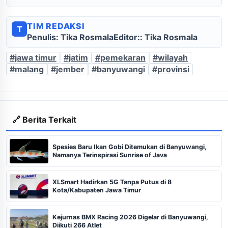
TIM REDAKSI
T
Penulis: Tika Rosmala
Editor:: Tika Rosmala
#jawa timur
#jatim
#pemekaran
#wilayah
#malang
#jember
#banyuwangi
#provinsi
🔗 Berita Terkait
Spesies Baru Ikan Gobi Ditemukan di Banyuwangi,
Namanya Terinspirasi Sunrise of Java
XLSmart Hadirkan 5G Tanpa Putus di 8
Kota/Kabupaten Jawa Timur
Kejurnas BMX Racing 2026 Digelar di Banyuwangi,
Diikuti 266 Atlet