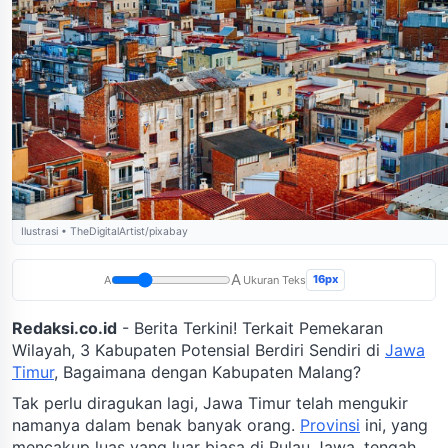
Ilustrasi • TheDigitalArtist/pixabay
A
16px
A
Ukuran Teks
Redaksi.co.id
- Berita Terkini! Terkait Pemekaran
Wilayah, 3 Kabupaten Potensial Berdiri Sendiri di
Jawa
Timur
, Bagaimana dengan Kabupaten Malang?
Tak perlu diragukan lagi, Jawa Timur telah mengukir
namanya dalam benak banyak orang.
Provinsi
ini, yang
mencakup luas yang luar biasa di Pulau Jawa, tengah