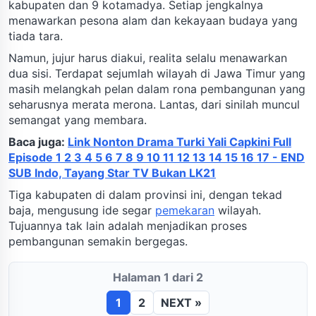
kabupaten dan 9 kotamadya. Setiap jengkalnya
menawarkan pesona alam dan kekayaan budaya yang
tiada tara.
Namun, jujur harus diakui, realita selalu menawarkan
dua sisi. Terdapat sejumlah wilayah di Jawa Timur yang
masih melangkah pelan dalam rona pembangunan yang
seharusnya merata merona. Lantas, dari sinilah muncul
semangat yang membara.
Baca juga:
Link Nonton Drama Turki Yali Capkini Full
Episode 1 2 3 4 5 6 7 8 9 10 11 12 13 14 15 16 17 - END
SUB Indo, Tayang Star TV Bukan LK21
Tiga kabupaten di dalam provinsi ini, dengan tekad
baja, mengusung ide segar
pemekaran
wilayah.
Tujuannya tak lain adalah menjadikan proses
pembangunan semakin bergegas.
Halaman 1 dari 2
1
2
NEXT »