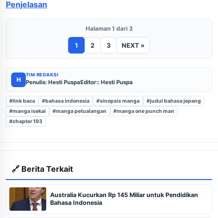
Penjelasan
Halaman 1 dari 3
1
2
3
NEXT »
TIM REDAKSI
H
Penulis: Hesti Puspa
Editor:: Hesti Puspa
#link baca
#bahasa indonesia
#sinopsis manga
#judul bahasa jepang
#manga isekai
#manga petualangan
#manga one punch man
#chapter 193
🔗 Berita Terkait
Australia Kucurkan Rp 145 Miliar untuk Pendidikan
Bahasa Indonesia