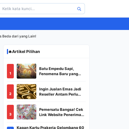
s Beda dari yang Lain!
🔥
Artikel Pilihan
Batu Empedu Sapi,
1
Fenomena Baru yang
Diburu Saat Idul Adha
2026
Ingin Jualan Emas Jadi
2
Reseller Antam Perlu
Modal Berapa? Apa Saja
Syaratnya dan
Pemersatu Bangsa! Cek
Bagaimana
3
Link Website Penerima
Prosedurnya?
BSU,BLT,PKH Resmi
Hanya Disini, Dapatkan
Kapan Kartu Prakerja Gelombang 60