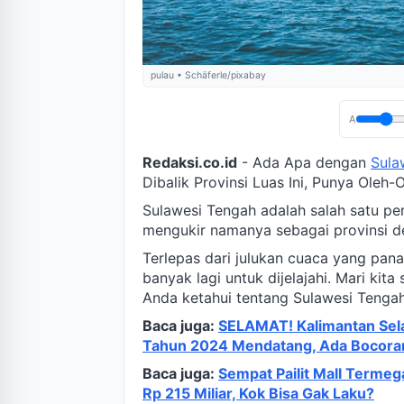
pulau • Schäferle/pixabay
A
Redaksi.co.id
- Ada Apa dengan
Sula
Dibalik Provinsi Luas Ini, Punya Oleh-
Sulawesi Tengah adalah salah satu pe
mengukir namanya sebagai provinsi de
Terlepas dari julukan cuaca yang pan
banyak lagi untuk dijelajahi. Mari kit
Anda ketahui tentang Sulawesi Tengah
Baca juga:
SELAMAT! Kalimantan Sela
Tahun 2024 Mendatang, Ada Bocora
Baca juga:
Sempat Pailit Mall Termega
Rp 215 Miliar, Kok Bisa Gak Laku?