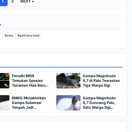
1
2
NEXT »
a
s
#palu
#gerhana total
Peneliti BRIN
Gempa Magnitudo
Temukan Spesies
6,7 di Palu Tewaskan
Tanaman Hias Baru
Tiga Warga Sigi
di Sulawesi Tengah
BMKG Mutakhirkan
Gempa Magnitudo
Gempa Sulawesi
6,7 Guncang Palu,
Tengah Jadi
Satu Warga Sigi
Magnitudo 4,9
Meninggal