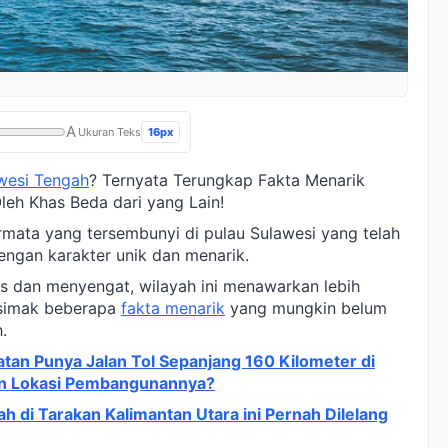
A
16px
Ukuran Teks
wesi Tengah
? Ternyata Terungkap Fakta Menarik
Oleh Khas Beda dari yang Lain!
rmata yang tersembunyi di pulau Sulawesi yang telah
ngan karakter unik dan menarik.
as dan menyengat, wilayah ini menawarkan lebih
a simak beberapa
fakta menarik
yang mungkin belum
.
tan Punya Jalan Tol Sepanjang 160 Kilometer di
n Lokasi Pembangunannya?
h di Tarakan Kalimantan Utara ini Pernah Dilelang