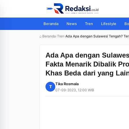
Beranda
News
Tren
Lifestyle
Bo
⌂ Beranda
›
Tren
›
Ada Apa dengan Sulawesi Tengah? Tern
Ada Apa dengan Sulawes
Fakta Menarik Dibalik Pr
Khas Beda dari yang Lain
Tika Rosmala
T
07-09-2023, 12:00 WIB