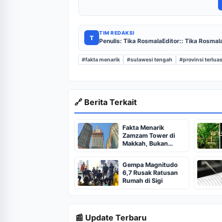
TIM REDAKSI
T
Penulis: Tika Rosmala
Editor:: Tika Rosmal
#fakta menarik
#sulawesi tengah
#provinsi terlua
🔗 Berita Terkait
Fakta Menarik
Zamzam Tower di
Makkah, Bukan
Cuma Jam Raksasa
Gempa Magnitudo
6,7 Rusak Ratusan
Rumah di Sigi
📰 Update Terbaru