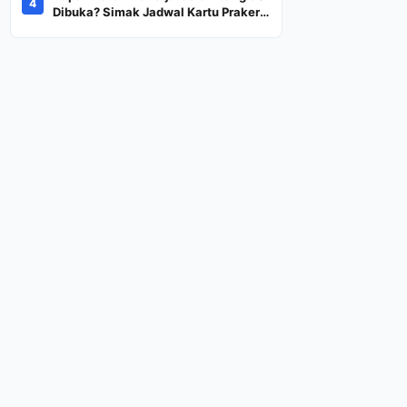
4
Dana Rp600 Ribu Rupiah
Dibuka? Simak Jadwal Kartu Prakerja
Gelombang 60 Lengkap Beserta
Syarat dan Ketentuan