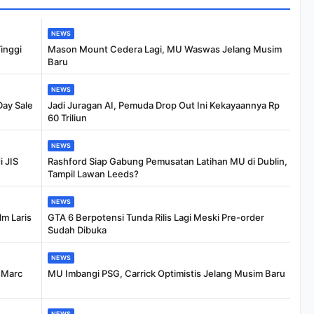
NEWS
inggi
Mason Mount Cedera Lagi, MU Waswas Jelang Musim
Baru
NEWS
Day Sale
Jadi Juragan AI, Pemuda Drop Out Ini Kekayaannya Rp
60 Triliun
NEWS
i JIS
Rashford Siap Gabung Pemusatan Latihan MU di Dublin,
Tampil Lawan Leeds?
NEWS
m Laris
GTA 6 Berpotensi Tunda Rilis Lagi Meski Pre-order
Sudah Dibuka
NEWS
, Marc
MU Imbangi PSG, Carrick Optimistis Jelang Musim Baru
NEWS