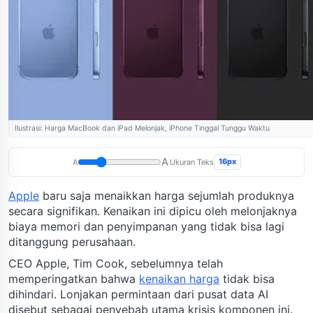
Ilustrasi: Harga MacBook dan iPad Melonjak, iPhone Tinggal Tunggu Waktu
A
16px
A
Ukuran Teks
Apple
baru saja menaikkan harga sejumlah produknya
secara signifikan. Kenaikan ini dipicu oleh melonjaknya
biaya memori dan penyimpanan yang tidak bisa lagi
ditanggung perusahaan.
CEO Apple, Tim Cook, sebelumnya telah
memperingatkan bahwa
kenaikan harga
tidak bisa
dihindari. Lonjakan permintaan dari pusat data AI
disebut sebagai penyebab utama krisis komponen ini.