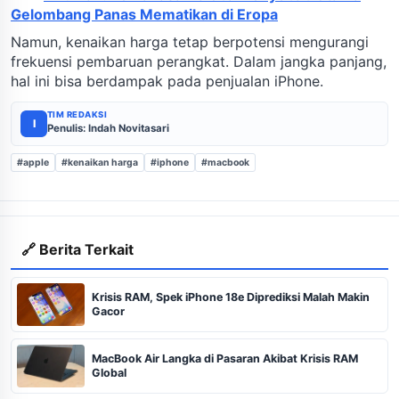
Gelombang Panas Mematikan di Eropa
Namun, kenaikan harga tetap berpotensi mengurangi
frekuensi pembaruan perangkat. Dalam jangka panjang,
hal ini bisa berdampak pada penjualan iPhone.
TIM REDAKSI
I
Penulis: Indah Novitasari
#apple
#kenaikan harga
#iphone
#macbook
🔗 Berita Terkait
Krisis RAM, Spek iPhone 18e Diprediksi Malah Makin
Gacor
MacBook Air Langka di Pasaran Akibat Krisis RAM
Global