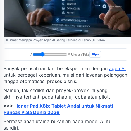
Ilustrasi: Mengapa Proyek Agen AI Sering Terhenti di Tahap Uji Coba?
A
16px
A
Ukuran Teks
Banyak perusahaan kini bereksperimen dengan
agen AI
untuk berbagai keperluan, mulai dari layanan pelanggan
hingga otomatisasi proses bisnis.
Namun, tak sedikit dari proyek-proyek ini yang
akhirnya terhenti pada tahap uji coba atau pilot.
>>>
Honor Pad X8b: Tablet Andal untuk Nikmati
Puncak Piala Dunia 2026
Permasalahan utama bukanlah pada model AI itu
sendiri.