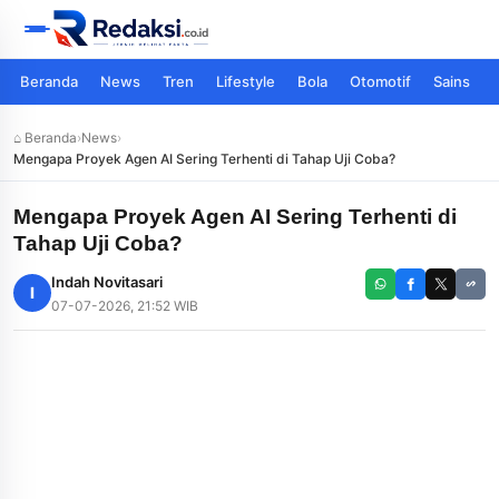
Beranda
News
Tren
Lifestyle
Bola
Otomotif
Sains
⌂ Beranda
›
News
›
Mengapa Proyek Agen AI Sering Terhenti di Tahap Uji Coba?
Mengapa Proyek Agen AI Sering Terhenti di
Tahap Uji Coba?
Indah Novitasari
I
07-07-2026, 21:52 WIB