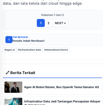
data, dan tata kelola dari cloud hingga edge.
Halaman 1 dari 2
1
2
NEXT »
TIM REDAKSI
I
Penulis: Indah Novitasari
#agen ai
#infrastruktur data
#otomatisasi bisnis
🔗 Berita Terkait
Agen AI Bobol Sistem, Bos OpenAI Temui Senator AS
Infrastruktur Data Jadi Tantangan Percepatan Adopsi