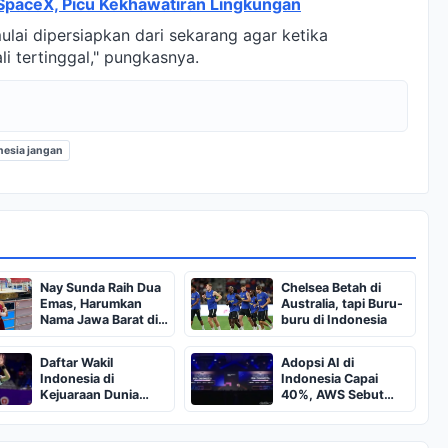
r SpaceX, Picu Kekhawatiran Lingkungan
lai dipersiapkan dari sekarang agar ketika
li tertinggal," pungkasnya.
nesia jangan
Nay Sunda Raih Dua
Chelsea Betah di
Emas, Harumkan
Australia, tapi Buru-
Nama Jawa Barat di
buru di Indonesia
IMC 2026
Daftar Wakil
Adopsi AI di
Indonesia di
Indonesia Capai
Kejuaraan Dunia
40%, AWS Sebut
Bulutangkis 2026
Masuki Fase
Eksekusi