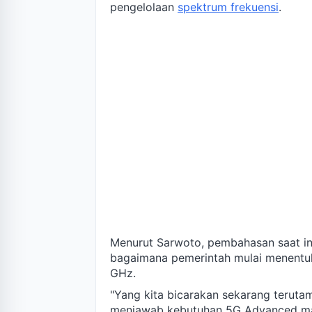
pengelolaan
spektrum frekuensi
.
Menurut Sarwoto, pembahasan saat in
bagaimana pemerintah mulai menentuka
GHz.
"Yang kita bicarakan sekarang teruta
menjawab kebutuhan 5G Advanced mau