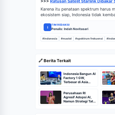
>>>
Ratusan Satelit Starlink Dibaka
Karena itu penataan spektrum harus mu
ekosistem siap, Indonesia tidak kemba
TIM REDAKSI
I
Penulis: Indah Novitasari
#indonesia
#mastel
#spektrum frekuensi
#indo
🔗 Berita Terkait
Indonesia Bangun AI
Factory 1 GW,
Terbesar di Asia
Tenggara
Perusahaan RI
Agresif Adopsi AI,
Namun Strategi Tata
Kelola Masih Minim