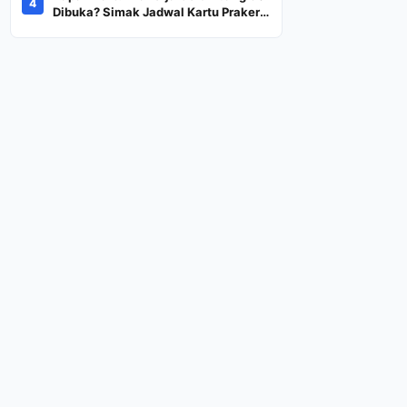
4
Dana Rp600 Ribu Rupiah
Dibuka? Simak Jadwal Kartu Prakerja
Gelombang 60 Lengkap Beserta
Syarat dan Ketentuan