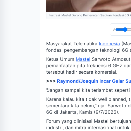
Ilustrasi: Mastel Dorong Pemerintah Siapkan Fondasi 6G 
A
Masyarakat Telematika
Indonesia
(Mas
fondasi pengembangan teknologi 6G s
Ketua Umum
Mastel
Sarwoto Atmosut
pemanfaatan pita frekuensi 6 GHz da
tersebut hadir secara komersial.
>>>
Raymond/Joaquin Incar Gelar Su
"Jangan sampai kita terlambat seperti
Karena kalau kita tidak well planned, 
sementara kita belum," ujar Sarwoto
6G di Jakarta, Kamis (9/7/2026).
Forum yang diinisiasi Mastel bertuju
industri, dan mitra internasional un