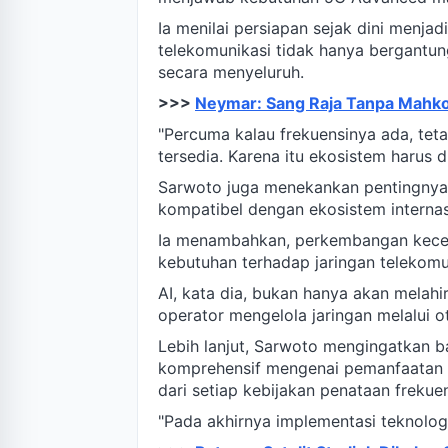
Ia menilai persiapan sejak dini menj
telekomunikasi tidak hanya bergantun
secara menyeluruh.
>>>
Neymar: Sang Raja Tanpa Mahkot
"Percuma kalau frekuensinya ada, tet
tersedia. Karena itu ekosistem harus 
Sarwoto juga menekankan pentingnya 
kompatibel dengan ekosistem internas
Ia menambahkan, perkembangan kecerd
kebutuhan terhadap jaringan telekomun
AI, kata dia, bukan hanya akan melahi
operator mengelola jaringan melalui 
Lebih lanjut, Sarwoto mengingatkan b
komprehensif mengenai pemanfaatan 
dari setiap kebijakan penataan frekuen
"Pada akhirnya implementasi teknolog