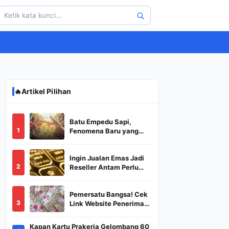
🔥
Artikel Pilihan
Batu Empedu Sapi,
1
Fenomena Baru yang
Diburu Saat Idul Adha
2026
Ingin Jualan Emas Jadi
2
Reseller Antam Perlu
Modal Berapa? Apa Saja
Syaratnya dan
Pemersatu Bangsa! Cek
Bagaimana
3
Link Website Penerima
Prosedurnya?
BSU,BLT,PKH Resmi
Hanya Disini, Dapatkan
Kapan Kartu Prakerja Gelombang 60