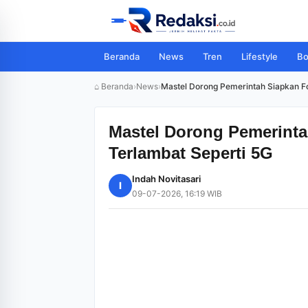
Beranda
News
Tren
Lifestyle
Bo
⌂ Beranda
›
News
›
Mastel Dorong Pemerintah Siapkan F
Mastel Dorong Pemerinta
Terlambat Seperti 5G
Indah Novitasari
I
09-07-2026, 16:19 WIB