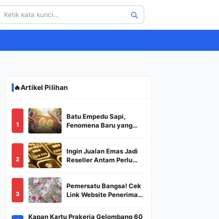
🔥
Artikel Pilihan
Batu Empedu Sapi,
1
Fenomena Baru yang
Diburu Saat Idul Adha
2026
Ingin Jualan Emas Jadi
2
Reseller Antam Perlu
Modal Berapa? Apa Saja
Syaratnya dan
Pemersatu Bangsa! Cek
Bagaimana
3
Link Website Penerima
Prosedurnya?
BSU,BLT,PKH Resmi
Hanya Disini, Dapatkan
Kapan Kartu Prakerja Gelombang 60