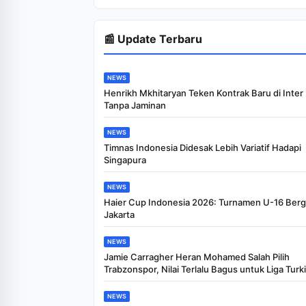
Prakerja Gelombang
60 Lengkap Beserta
Syarat dan
📰 Update Terbaru
Ketentuan
NEWS
Henrikh Mkhitaryan Teken Kontrak Baru di Inter
Tanpa Jaminan
NEWS
Timnas Indonesia Didesak Lebih Variatif Hadapi
Singapura
NEWS
Haier Cup Indonesia 2026: Turnamen U-16 Bergu
Jakarta
NEWS
Jamie Carragher Heran Mohamed Salah Pilih
Trabzonspor, Nilai Terlalu Bagus untuk Liga Turki
NEWS