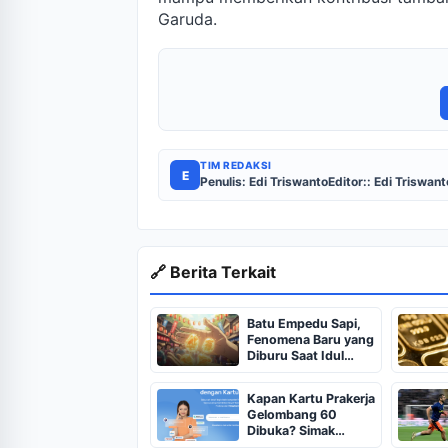
Garuda.
TIM REDAKSI
E
Penulis: Edi Triswanto
Editor:: Edi Triswant
🔗 Berita Terkait
Batu Empedu Sapi,
Fenomena Baru yang
Diburu Saat Idul
Adha 2026
Kapan Kartu Prakerja
Gelombang 60
Dibuka? Simak
Jadwal Kartu