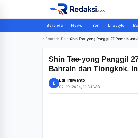
Beranda
News
Tren
Lifestyle
Bo
⌂ Beranda
›
Bola
›
Shin Tae-yong Panggil 27 Pemain untu
Shin Tae-yong Panggil 2
Bahrain dan Tiongkok, In
Edi Triswanto
E
02-10-2024, 11:34 WIB