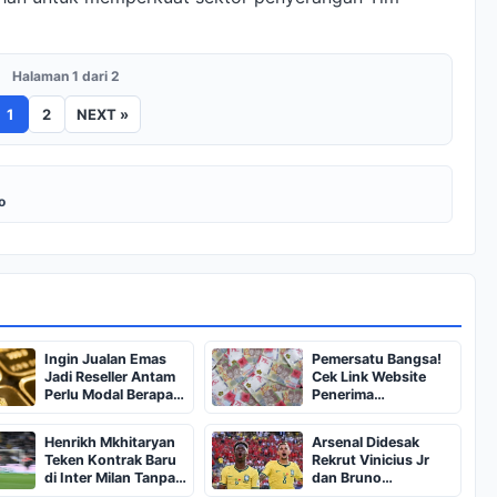
Halaman 1 dari 2
1
2
NEXT »
o
Ingin Jualan Emas
Pemersatu Bangsa!
Jadi Reseller Antam
Cek Link Website
Perlu Modal Berapa?
Penerima
Apa Saja Syaratnya
BSU,BLT,PKH Resmi
dan Bagaimana
Hanya Disini,
Henrikh Mkhitaryan
Arsenal Didesak
Prosedurnya?
Dapatkan Dana
Teken Kontrak Baru
Rekrut Vinicius Jr
Rp600 Ribu Rupiah
di Inter Milan Tanpa
dan Bruno
Jaminan
Guimaraes