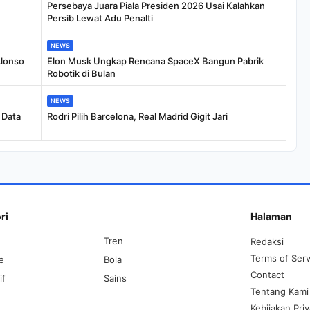
Persebaya Juara Piala Presiden 2026 Usai Kalahkan
Persib Lewat Adu Penalti
NEWS
Alonso
Elon Musk Ungkap Rencana SpaceX Bangun Pabrik
Robotik di Bulan
NEWS
 Data
Rodri Pilih Barcelona, Real Madrid Gigit Jari
ri
Halaman
Tren
Redaksi
Terms of Serv
le
Bola
Contact
if
Sains
Tentang Kami
Kebijakan Priv