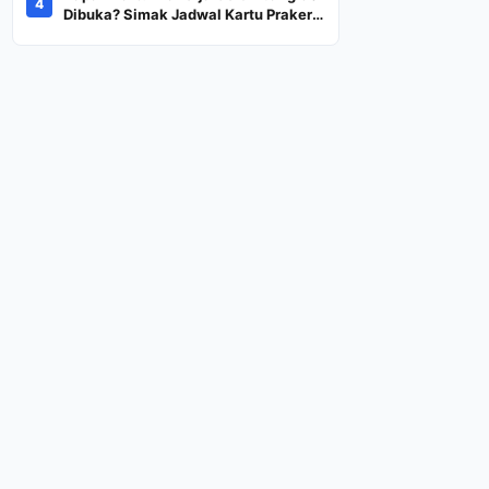
4
Dana Rp600 Ribu Rupiah
Dibuka? Simak Jadwal Kartu Prakerja
Gelombang 60 Lengkap Beserta
Syarat dan Ketentuan