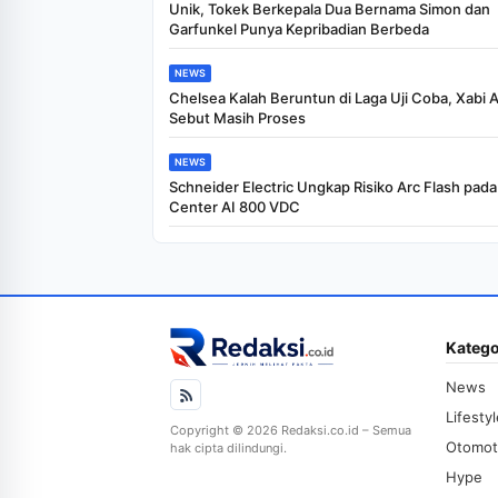
Unik, Tokek Berkepala Dua Bernama Simon dan
Garfunkel Punya Kepribadian Berbeda
NEWS
Chelsea Kalah Beruntun di Laga Uji Coba, Xabi 
Sebut Masih Proses
NEWS
Schneider Electric Ungkap Risiko Arc Flash pada
Center AI 800 VDC
Katego
News
Lifesty
Copyright © 2026 Redaksi.co.id – Semua
Otomot
hak cipta dilindungi.
Hype