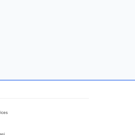
ices
asi