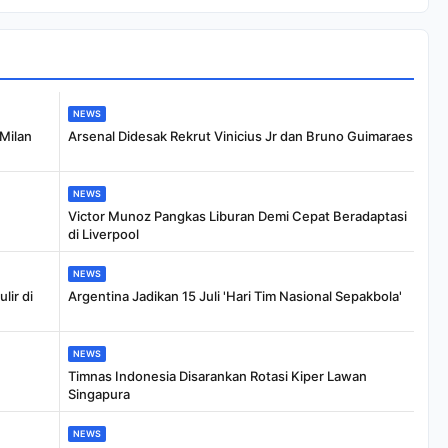
NEWS
 Milan
Arsenal Didesak Rekrut Vinicius Jr dan Bruno Guimaraes
NEWS
Victor Munoz Pangkas Liburan Demi Cepat Beradaptasi
di Liverpool
NEWS
lir di
Argentina Jadikan 15 Juli 'Hari Tim Nasional Sepakbola'
NEWS
Timnas Indonesia Disarankan Rotasi Kiper Lawan
Singapura
NEWS