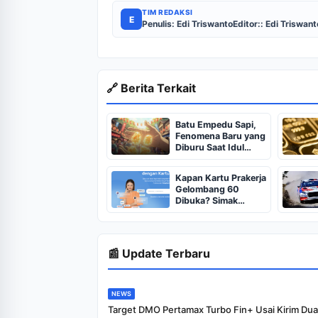
TIM REDAKSI
E
Penulis: Edi Triswanto
Editor:: Edi Triswant
🔗 Berita Terkait
Batu Empedu Sapi,
Fenomena Baru yang
Diburu Saat Idul
Adha 2026
Kapan Kartu Prakerja
Gelombang 60
Dibuka? Simak
Jadwal Kartu
Prakerja Gelombang
60 Lengkap Beserta
Syarat dan
📰 Update Terbaru
Ketentuan
NEWS
Target DMO Pertamax Turbo Fin+ Usai Kirim Dua 