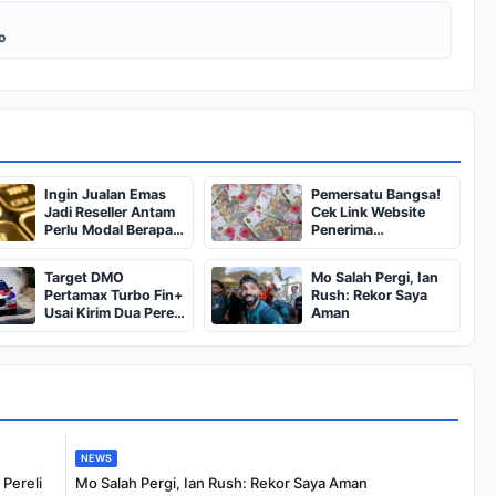
o
Ingin Jualan Emas
Pemersatu Bangsa!
Jadi Reseller Antam
Cek Link Website
Perlu Modal Berapa?
Penerima
Apa Saja Syaratnya
BSU,BLT,PKH Resmi
dan Bagaimana
Hanya Disini,
Target DMO
Mo Salah Pergi, Ian
Prosedurnya?
Dapatkan Dana
Pertamax Turbo Fin+
Rush: Rekor Saya
Rp600 Ribu Rupiah
Usai Kirim Dua Pereli
Aman
ke APRC Sumatera
Utara
NEWS
Pereli
Mo Salah Pergi, Ian Rush: Rekor Saya Aman