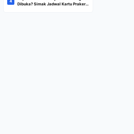
4
Dana Rp600 Ribu Rupiah
Dibuka? Simak Jadwal Kartu Prakerja
Gelombang 60 Lengkap Beserta
Syarat dan Ketentuan