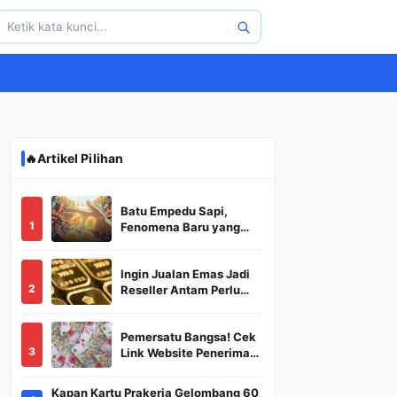
🔥
Artikel Pilihan
Batu Empedu Sapi,
1
Fenomena Baru yang
Diburu Saat Idul Adha
2026
Ingin Jualan Emas Jadi
2
Reseller Antam Perlu
Modal Berapa? Apa Saja
Syaratnya dan
Pemersatu Bangsa! Cek
Bagaimana
3
Link Website Penerima
Prosedurnya?
BSU,BLT,PKH Resmi
Hanya Disini, Dapatkan
Kapan Kartu Prakerja Gelombang 60