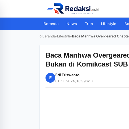
Beranda
News
Tren
Lifestyle
Bo
⌂ Beranda
›
Lifestyle
›
Baca Manhwa Overgeared Chapter 
Baca Manhwa Overgeared
Bukan di Komikcast SUB
Edi Triswanto
E
01-11-2024, 16:39 WIB