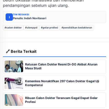
belum dikuasai mahasiswa dan memberikan
pendampingan sebelum ujian ulang.
TIM REDAKSI
I
Penulis: Indah Novitasari
#calon dokter
#ukmppd
#gelar profesi
#pendidikan kedokteran
🔗 Berita Terkait
Ratusan Calon Dokter Resmi Di-DO Akibat Aturan
Masa Studi
Kemenkes Nonaktifkan 297 Calon Dokter Gagal Uji
Kompetensi
Ribuan Calon Dokter Terancam Gagal Dapat Gelar
Profesi