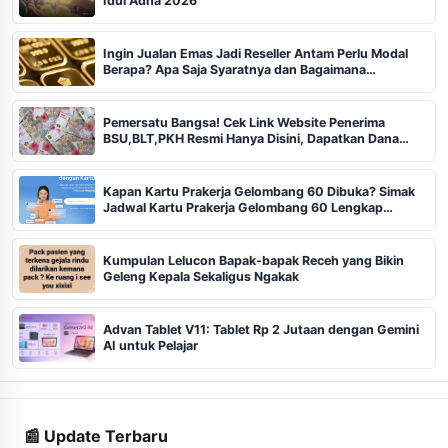
Idul Adha 2026
Ingin Jualan Emas Jadi Reseller Antam Perlu Modal
Berapa? Apa Saja Syaratnya dan Bagaimana
Prosedurnya?
Pemersatu Bangsa! Cek Link Website Penerima
BSU,BLT,PKH Resmi Hanya Disini, Dapatkan Dana
Rp600 Ribu Rupiah
Kapan Kartu Prakerja Gelombang 60 Dibuka? Simak
Jadwal Kartu Prakerja Gelombang 60 Lengkap
Beserta Syarat dan Ketentuan
Kumpulan Lelucon Bapak-bapak Receh yang Bikin
Geleng Kepala Sekaligus Ngakak
Advan Tablet V11: Tablet Rp 2 Jutaan dengan Gemini
AI untuk Pelajar
📰 Update Terbaru