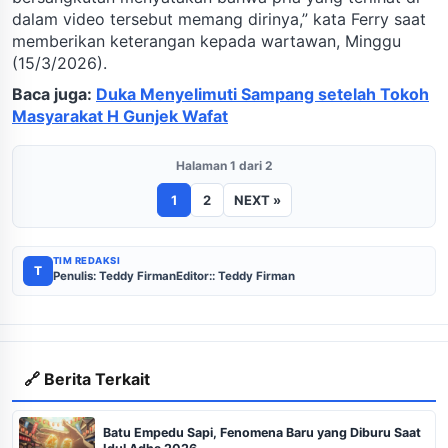
dalam video tersebut memang dirinya,” kata Ferry saat
memberikan keterangan kepada wartawan, Minggu
(15/3/2026).
Baca juga:
Duka Menyelimuti Sampang setelah Tokoh
Masyarakat H Gunjek Wafat
Halaman 1 dari 2
1
2
NEXT »
TIM REDAKSI
T
Penulis: Teddy Firman
Editor:: Teddy Firman
🔗 Berita Terkait
Batu Empedu Sapi, Fenomena Baru yang Diburu Saat