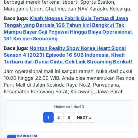
berbagai merek terkenal seperti Sports Station,
Marugame Udon, Chatime, dan NAV Karaoke Keluarga.
Baca juga:
Kisah Ngenes Pabrik Gula Tertua di Jawa
Tengah yang Berusia 166 Tahun kini Bangkrut Tak
Mampu Bayar Gaji Pegawai Hingga Biaya Operasional,
131 Km dari Semarang
Baca juga:
Nonton Reality Show Korea Heart Signal
Season 4 (2023) Episode 16 SUB Indonesia, Kisah
Terbaru dari Dunia Cinta, Cek Link Streaming Berikut!
Jam operasional mall ini sangat ramah, buka dari pukul
10.00 hingga 22.00 WIB. Anda bisa menemukan Resinda
Park Mall di Jalan Resinda Raya No.2, Purwadana,
Kecamatan Karawang Barat, Karawang, Jawa Barat.
Halaman 1 dari 3
1
2
3
NEXT »
TIM REDAKSI