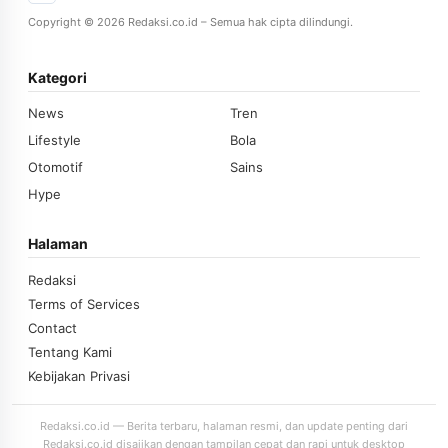
Copyright © 2026 Redaksi.co.id – Semua hak cipta dilindungi.
Kategori
News
Tren
Lifestyle
Bola
Otomotif
Sains
Hype
Halaman
Redaksi
Terms of Services
Contact
Tentang Kami
Kebijakan Privasi
Redaksi.co.id — Berita terbaru, halaman resmi, dan update penting dari
Redaksi.co.id disajikan dengan tampilan cepat dan rapi untuk desktop