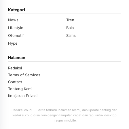
Kategori
News
Tren
Lifestyle
Bola
Otomotif
Sains
Hype
Halaman
Redaksi
Terms of Services
Contact
Tentang Kami
Kebijakan Privasi
Redaksi.co.id — Berita terbaru, halaman resmi, dan update penting dari
Redaksi.co.id disajikan dengan tampilan cepat dan rapi untuk desktop
maupun mobile.