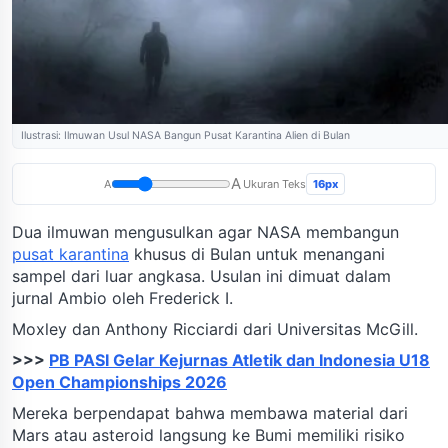
Ilustrasi: Ilmuwan Usul NASA Bangun Pusat Karantina Alien di Bulan
A
16px
A
Ukuran Teks
Dua ilmuwan mengusulkan agar NASA membangun
pusat karantina
khusus di Bulan untuk menangani
sampel dari luar angkasa. Usulan ini dimuat dalam
jurnal Ambio oleh Frederick I.
Moxley dan Anthony Ricciardi dari Universitas McGill.
>>>
PB PASI Gelar Kejurnas Atletik dan Indonesia U18
Open Championships 2026
Mereka berpendapat bahwa membawa material dari
Mars atau asteroid langsung ke Bumi memiliki risiko