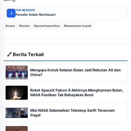
TIM REDAKSI
I
Penulis: Indah Novitasari
#nasa
#bulan
#pusat karantina
#keamanan hayati
🔗 Berita Terkait
Mengapa Kutub Selatan Bulan Jadi Rebutan AS dan
China?
Roket SpaceX Falcon 9 Akhirnya Menghantam Bulan,
NASA Pastikan Tak Bahayakan Bumi
Misi NASA Selamatkan Teleskop Swift Terancam
Gagal