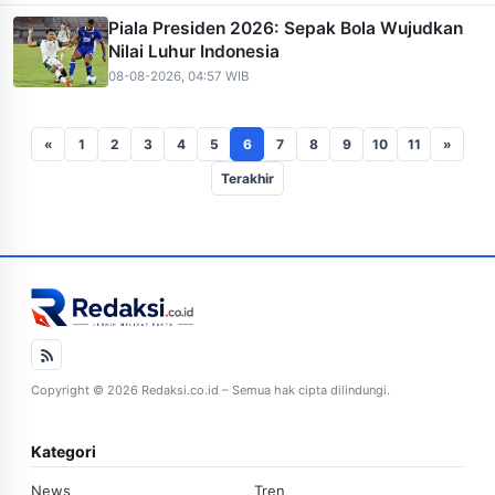
Piala Presiden 2026: Sepak Bola Wujudkan
Nilai Luhur Indonesia
08-08-2026, 04:57 WIB
«
1
2
3
4
5
6
7
8
9
10
11
»
Terakhir
Copyright © 2026 Redaksi.co.id – Semua hak cipta dilindungi.
Kategori
News
Tren