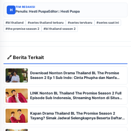
TIM REDAKSI
H
Penulis: Hesti Puspa
Editor:: Hesti Puspa
#bl thailand
#series thailand terbaru
#series tervbaru
#series saat ini
#the promise season 2
#bl thailand season 2
🔗 Berita Terkait
Download Nonton Drama Thailand BL The Promise
Season 2 Ep 1 Sub Indo: Cinta Phupha dan Nanfa
Kembali Bersemi?
LINK Nonton BL Thailand The Promise Season 2 Full
Episode Sub Indonesia, Streaming Nonton di Situs
Legal WeTV Bukan Drakorid
Kapan Drama Thailand BL The Promise Season 2
Tayang? Simak Jadwal Selengkapnya Beserta Daftar
Pemain