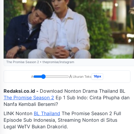
The Promise Season 2 • thepromise/instagram
A
16px
A
Ukuran Teks
Redaksi.co.id -
Download Nonton Drama Thailand BL
The Promise Season 2
Ep 1 Sub Indo: Cinta Phupha dan
Nanfa Kembali Bersemi?
LINK Nonton
BL Thailand
The Promise Season 2 Full
Episode Sub Indonesia, Streaming Nonton di Situs
Legal WeTV Bukan Drakorid.