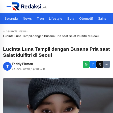
Beranda
News
Tren
Lifestyle
Bola
Otomotif
Sains
⌂ Beranda
›
News
›
Lucinta Luna Tampil dengan Busana Pria saat Salat Idulfitri di Seoul
Lucinta Luna Tampil dengan Busana Pria saat
Salat Idulfitri di Seoul
Teddy Firman
T
24-03-2026, 19:28 WIB